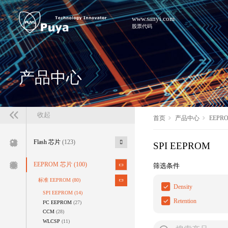
www.sanyi.com
股票代码
产品中心
收起
首页
产品中心
EEPR
Flash 芯片
(123)
SPI EEPROM
EEPROM 芯片
(100)
筛选条件
标准 EEPROM
(80)
Density
SPI EEPROM
(14)
Retention
I²C EEPROM
(27)
CCM
(28)
WLCSP
(11)