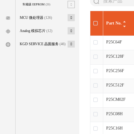
车规级 EEPROM
(20)
MCU 微处理器
(126)
Part No.
Analog 模拟芯片
(12)
P25C64F
KGD SERVICE 晶圆服务
(46)
P25C128F
P25C256F
P25C512F
P25CM02F
P25C08H
P25C16H