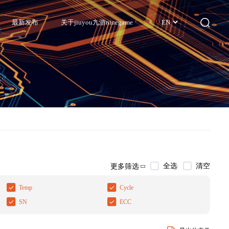
最新发布
关于jiuyou九游ninegame
EN
全选
清空
更多筛选
Temp
Cycle
SN
ECC