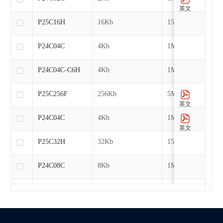
英文
P25C16H
16Kb
15MHz
P24C04C
4Kb
1MHz
P24C04C-C6H
4Kb
1MHz
P25C256F
256Kb
5MHz
英文
P24C04C
4Kb
1MHz
英文
P25C32H
32Kb
15MHz
P24C08C
8Kb
1MHz
P24C08C-C6H
8Kb
1MHz
P25C512F
512Kb
5MHz