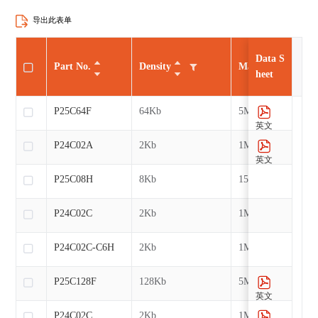
导出此表单
Data S
Part No.
Density
Max CLK
heet
P25C64F
64Kb
5MHz
英文
P24C02A
2Kb
1MHz
英文
P25C08H
8Kb
15MHz
P24C02C
2Kb
1MHz
P24C02C-C6H
2Kb
1MHz
P25C128F
128Kb
5MHz
英文
P24C02C
2Kb
1MHz