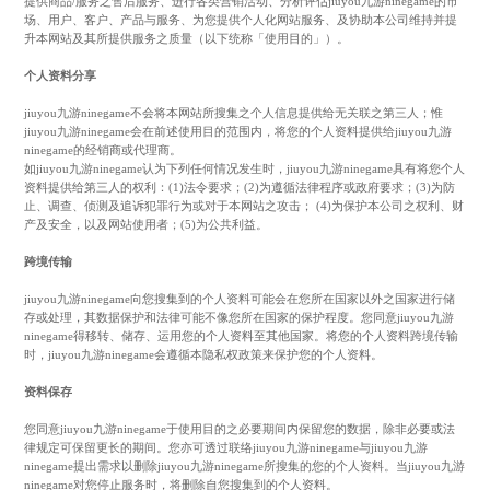
提供商品/服务之售后服务、进行各类营销活动、分析评估jiuyou九游ninegame的市
场、用户、客户、产品与服务、为您提供个人化网站服务、及协助本公司维持并提
升本网站及其所提供服务之质量（以下统称「使用目的」）。
个人资料分享
jiuyou九游ninegame不会将本网站所搜集之个人信息提供给无关联之第三人；惟
jiuyou九游ninegame会在前述使用目的范围内，将您的个人资料提供给jiuyou九游
ninegame的经销商或代理商。
如jiuyou九游ninegame认为下列任何情况发生时，jiuyou九游ninegame具有将您个人
资料提供给第三人的权利：(1)法令要求；(2)为遵循法律程序或政府要求；(3)为防
止、调查、侦测及追诉犯罪行为或对于本网站之攻击； (4)为保护本公司之权利、财
产及安全，以及网站使用者；(5)为公共利益。
跨境传输
jiuyou九游ninegame向您搜集到的个人资料可能会在您所在国家以外之国家进行储
存或处理，其数据保护和法律可能不像您所在国家的保护程度。您同意jiuyou九游
ninegame得移转、储存、运用您的个人资料至其他国家。将您的个人资料跨境传输
时，jiuyou九游ninegame会遵循本隐私权政策来保护您的个人资料。
资料保存
您同意jiuyou九游ninegame于使用目的之必要期间内保留您的数据，除非必要或法
律规定可保留更长的期间。您亦可透过联络jiuyou九游ninegame与jiuyou九游
ninegame提出需求以删除jiuyou九游ninegame所搜集的您的个人资料。当jiuyou九游
ninegame对您停止服务时，将删除自您搜集到的个人资料。